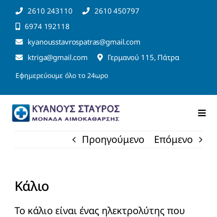
Μετάβαση
2610 243110
2610 450797
στο
6974 192118
περιεχόμενο
kyanousstavrospatras@gmail.com
ktriga@gmail.com
Γερμανού 115, Πάτρα
Εφημερεύουμε όλο το 24ωρο
Togg
Navi
Αρχική
Προηγούμενο
Επόμενο
Η Κλινική
Κάλιο
Υπηρεσίες
Το κάλιο είναι ένας ηλεκτρολύτης που