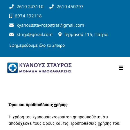
Μετάβαση
2610 243110
2610 450797
στο
6974 192118
περιεχόμενο
kyanousstavrospatras@gmail.com
ktriga@gmail.com
Γερμανού 115, Πάτρα
Εφημερεύουμε όλο το 24ωρο
Togg
Navi
Αρχική
Η Κλινική
Όροι και προϋποθέσεις χρήσης
Η χρήση του kyanoustavrospatron.gr προϋποθέτει ότι
Υπηρεσίες
αποδέχεσθε τους Όρους και τις Προϋποθέσεις χρήσης του.