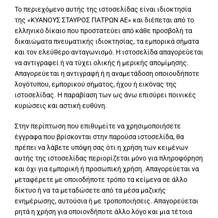
Διατροφή
Το περιεχόμενο αυτής της ιστοσελίδας είναι ιδιοκτησία
της «ΚΥΑΝΟΥΣ ΣΤΑΥΡΟΣ ΠΑΤΡΩΝ ΑΕ» και διέπεται από το
ελληνικό δίκαιο που προστατεύει από κάθε προσβολή τα
Πληροφορίες
δικαιώματα πνευματικής ιδιοκτησίας, τα εμπορικά σήματα
και τον ελεύθερο ανταγωνισμό. Η ιστοσελίδα απαγορεύεται
να αντιγραφεί ή να τύχει ολικής ή μερικής απομίμησης.
Άρθρα
Απαγορεύεται η αντιγραφή ή η αναμετάδοση οποιουδήποτε
λογότυπου, εμπορικού σήματος, ήχου ή εικόνας της
ιστοσελίδας. Η παραβίαση των ως άνω επισύρει ποινικές
Επικοινωνία
κυρώσεις και αστική ευθύνη.
Στην περίπτωση που επιθυμείτε να χρησιμοποιήσετε
έγγραφα που βρίσκονται στην παρούσα ιστοσελίδα, θα
πρέπει να λάβετε υπόψη σας ότι η χρήση των κειμένων
αυτής της ιστοσελίδας περιορίζεται μόνο για πληροφόρηση
και όχι για εμπορική ή προσωπική χρήση. Απαγορεύεται να
μεταφέρετε με οποιοδήποτε τρόπο τα κείμενα σε άλλο
δίκτυο ή να τα μεταδώσετε από τα μέσα μαζικής
ενημέρωσης, αυτούσια ή με τροποποιήσεις. Απαγορεύεται
ρητά η χρήση για οποιονδήποτε άλλο λόγο και μια τέτοια