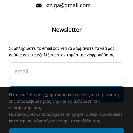
ktriga@gmail.com
Newsletter
Συμπληρώστε το email σας για να λαμβάνετε τα νέα μας
καθώς και τις εξελίξεις στον τομέα της νεφροπάθειας.
newsletter-email
Εγγραφή
Η ιστοσελίδα μας χρησιμοποιεί cookies για τη μέτρηση
της επισκεψιμότητάς της και τη βελτίωση της
περιήγησής σας.
Πατώντας «OK» αποδέχεστε τη χρήση αυτών των cookies
κατά την περιήγησή σας στην ιστοσελίδα μας.
© 2023 • ΚΥΑΝΟΥΣ ΣΤΑΥΡΟΣ • Powered by
TeamApp