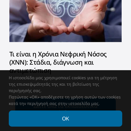
Τι είναι η Χρόνια Νεφρική Νόσος
(ΧΝΝ): Στάδια, διάγνωση και
αντιμετώπιση
Η ιστοσελίδα μας χρησιμοποιεί cookies για τη μέτρηση
της επισκεψιμότητάς της και τη βελτίωση της
περιήγησής σας.
Πατώντας «OK» αποδέχεστε τη χρήση αυτών των cookies
κατά την περιήγησή σας στην ιστοσελίδα μας.
Δείτε όλα τα εκπαιδευτικά
άρθρα
ΟΚ