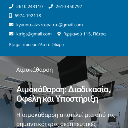
Μετάβαση
2610 243110
2610 450797
στο
6974 192118
περιεχόμενο
kyanousstavrospatras@gmail.com
ktriga@gmail.com
Γερμανού 115, Πάτρα
Εφημερεύουμε όλο το 24ωρο
Αιμοκάθαρση
Αιμοκάθαρση: Διαδικασία,
Οφέλη και Υποστήριξη
Η αιμοκάθαρση αποτελεί μια από τις
σημαντικότερες θεραπευτικές