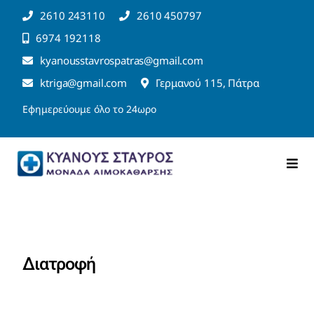
Μετάβαση
2610 243110
2610 450797
στο
6974 192118
περιεχόμενο
kyanousstavrospatras@gmail.com
ktriga@gmail.com
Γερμανού 115, Πάτρα
Εφημερεύουμε όλο το 24ωρο
Togg
Navi
Αρχική
Η Κλινική
Διατροφή
Υπηρεσίες