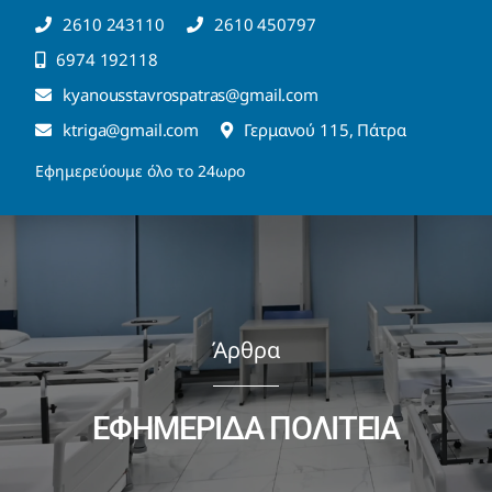
Μετάβαση
2610 243110
2610 450797
στο
6974 192118
περιεχόμενο
kyanousstavrospatras@gmail.com
ktriga@gmail.com
Γερμανού 115, Πάτρα
Εφημερεύουμε όλο το 24ωρο
Άρθρα
ΕΦΗΜΕΡΙΔΑ ΠΟΛΙΤΕΙΑ