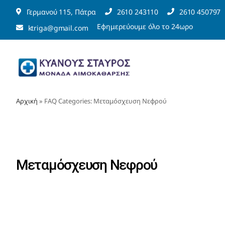
Μετάβαση
Γερμανού 115, Πάτρα
2610 243110
2610 450797
στο
Εφημερεύουμε όλο το 24ωρο
ktriga@gmail.com
περιεχόμενο
Αρχική
» FAQ Categories:
Μεταμόσχευση Νεφρού
Μεταμόσχευση Νεφρού