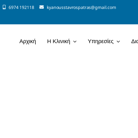
6974 192118
kyanousstavrospatras@gmail.com
Αρχική
Η Κλινική
Υπηρεσίες
Δι