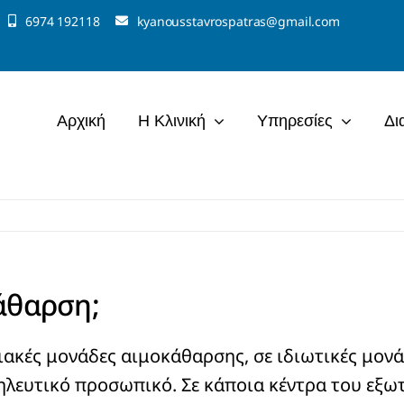
6974 192118
kyanousstavrospatras@gmail.com
Αρχική
Η Κλινική
Υπηρεσίες
Δι
κάθαρση;
ιακές μονάδες αιμοκάθαρσης, σε ιδιωτικές μο
ηλευτικό προσωπικό. Σε κάποια κέντρα του εξω